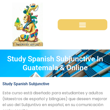
Study Mayan Languages
Shuttles Services in Guatemala
La Pedrera school Project
Study Spanish Subjunctive In
Guatemala & Online
Study Spanish Subjunctive
Este curso está diseñado para estudiantes y adultos
(Maestros de español y bilingües) que deseen mejorar
el uso del Subjuntivo en español, en su comunicación